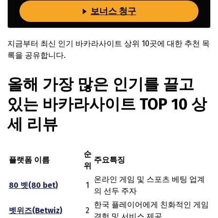
보너스 청구
지금부터 최신 인기 바카라사이트 상위 10곳에 대한 추천 목
록을 공유합니다.
올해 가장 많은 인기를 끌고
있는 바카라사이트 TOP 10 상
세 리뷰
순
플랫폼 이름
주요특징
위
온라인 게임 및 스포츠 베팅 업계
80 벳(80 bet)
1
의 선두 주자
한국 플레이어에게 친화적인 게임
벳위즈(Betwiz)
2
경험 및 서비스 제공