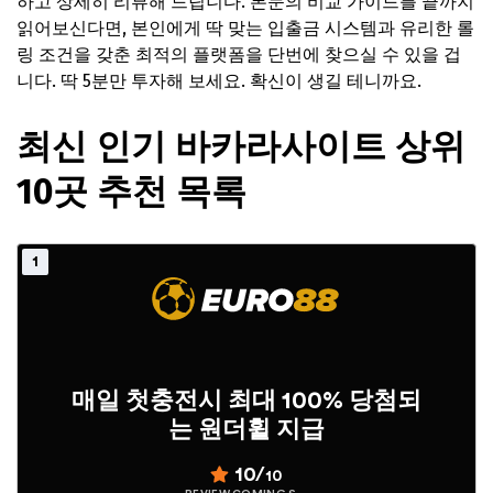
하고 상세히 리뷰해 드립니다. 본문의 비교 가이드를 끝까지
읽어보신다면, 본인에게 딱 맞는 입출금 시스템과 유리한 롤
링 조건을 갖춘 최적의 플랫폼을 단번에 찾으실 수 있을 겁
니다. 딱 5분만 투자해 보세요. 확신이 생길 테니까요.
최신 인기 바카라사이트 상위
10곳 추천 목록
매일 첫충전시 최대 100% 당첨되
는 원더휠 지급
10/
10