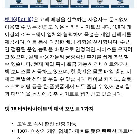
벳 16(Bet 16)
은 고액 베팅을 선호하는 사용자도 문제없이
이용할 수 있는 신뢰도 높은 바카라사이트입니다. 100여 개
이상의 소프트웨어 업체와 협력하여 폭넓은 게임 선택지를
제공하며, 이를 통해 다양한 베팅 경험을 선사합니다. 수년
간 검증된 운영 능력을 바탕으로 안정적인 서비스를 유지하
고 있으며, 실제 사용자들의 긍정적인 후기를 쉽게 확인할
수 있습니다. 현재 매일 즉시 출금 가능한 리베이트와 캐시
백 보너스를 제공하고 있으며, 첫 충전은 물론 매일 충전 시
에도 특별한 혜택을 누릴 수 있습니다. 라이브 카지노, 슬롯,
스포츠 베팅 등을 한 플랫폼에서 모두 즐길 수 있어 편리함
과 다양성을 동시에 갖춘 사이트로 평가받고 있습니다.
벳 16 바카라사이트의 매력 포인트 7가지
고액도 즉시 환전 신청 가능
100개 이상의 게임 업체와 제휴를 맺은 탄탄한 파트너
십