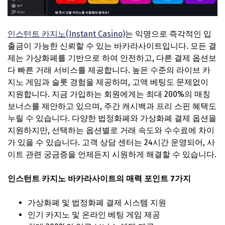
인스턴트 카지노(Instant Casino)
는 익명으로 즉각적인 입
출금이 가능한 신뢰할 수 있는 바카라사이트입니다. 모든 결
제는 가상화폐를 기반으로 하여 안전하고, 다른 결제 옵션보
다 빠른 거래 서비스를 제공합니다. 높은 수준의 라이브 카
지노 게임과 슬롯 경험을 제공하며, 고액 베팅도 문제없이
지원합니다. 지금 가입하는 회원에게는 최대 200%의 매칭
보너스를 제안하고 있으며, 주간 캐시백과 프리 스핀 혜택도
누릴 수 있습니다. 다양한 법정화폐와 가상화폐 결제 옵션을
지원하지만, 선택하는 옵션별로 거래 속도와 수수료에 차이
가 있을 수 있습니다. 고객 상담 센터는 24시간 운영되어, 사
이트 관련 궁금증을 언제든지 시원하게 해결할 수 있습니다.
인스턴트 카지노 바카라사이트의 매력 포인트 7가지
가상화폐 및 법정화폐 결제 시스템 지원
인기 카지노 및 온라인 베팅 게임 제공