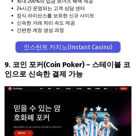
최대 200%의 입금 보너스 혜택 제공
24시간 운영되는 고객 상담 센터
정식 라이선스를 보유한 신규 사이트
신속한 거래 처리 속도 제공
간편한 계정 생성 과정
인스턴트 카지노(Instant Casino)
9. 코인 포커(Coin Poker) – 스테이블 코
인으로 신속한 결제 가능