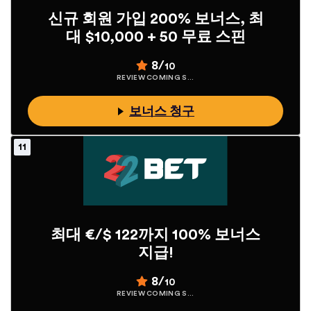
신규 회원 가입 200% 보너스, 최
대 $10,000 + 50 무료 스핀
8/
10
REVIEW COMING SOON
보너스 청구
최대 €/$ 122까지 100% 보너스
지급!
8/
10
REVIEW COMING SOON