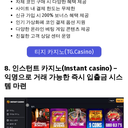
자체 코인 구매 시 다양한 혜택 제공
사이트 내 결제 한도는 무제한
신규 가입 시 200% 보너스 혜택 제공
인기 가상화폐 코인 결제 옵션 지원
다양한 온라인 베팅 게임 콘텐츠 제공
친절한 고객 상담 센터 운영
티지 카지노(TG.Casino)
8. 인스턴트 카지노(Instant casino) –
익명으로 거래 가능한 즉시 입출금 시스
템 마련