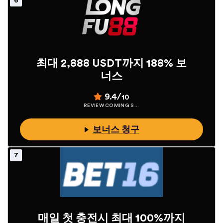
최대 2,888 USDT까지 188% 보
너스
9.4/
10
REVIEW COMING SOON
보너스 청구
매일 첫 충전시 최대 100%까지