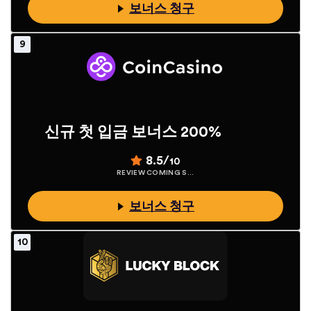
보너스 청구
신규 첫 입금 보너스 200%
8.5/
10
REVIEW COMING SOON
보너스 청구