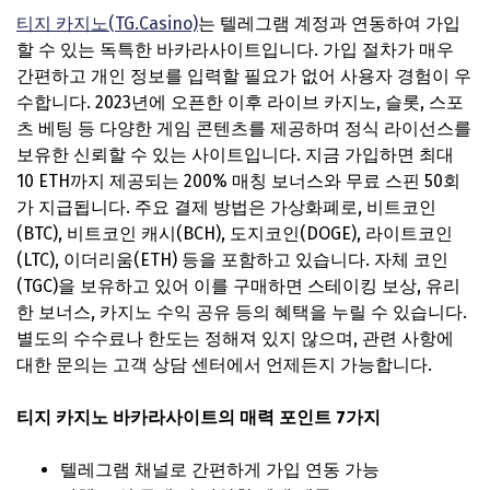
티지 카지노(TG.Casino)
는 텔레그램 계정과 연동하여 가입
할 수 있는 독특한 바카라사이트입니다. 가입 절차가 매우
간편하고 개인 정보를 입력할 필요가 없어 사용자 경험이 우
수합니다. 2023년에 오픈한 이후 라이브 카지노, 슬롯, 스포
츠 베팅 등 다양한 게임 콘텐츠를 제공하며 정식 라이선스를
보유한 신뢰할 수 있는 사이트입니다. 지금 가입하면 최대
10 ETH까지 제공되는 200% 매칭 보너스와 무료 스핀 50회
가 지급됩니다. 주요 결제 방법은 가상화폐로, 비트코인
(BTC), 비트코인 캐시(BCH), 도지코인(DOGE), 라이트코인
(LTC), 이더리움(ETH) 등을 포함하고 있습니다. 자체 코인
(TGC)을 보유하고 있어 이를 구매하면 스테이킹 보상, 유리
한 보너스, 카지노 수익 공유 등의 혜택을 누릴 수 있습니다.
별도의 수수료나 한도는 정해져 있지 않으며, 관련 사항에
대한 문의는 고객 상담 센터에서 언제든지 가능합니다.
티지 카지노 바카라사이트의 매력 포인트 7가지
텔레그램 채널로 간편하게 가입 연동 가능